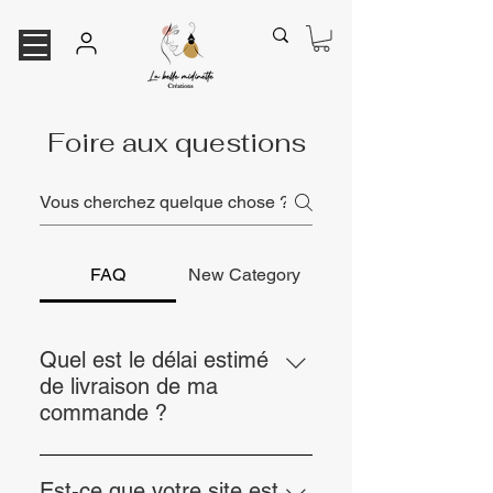
Foire aux questions
FAQ
New Category
Quel est le délai estimé
de livraison de ma
commande ?
Nous expédions les commandes
dans un délai de 72 heures (jours
Est-ce que votre site est