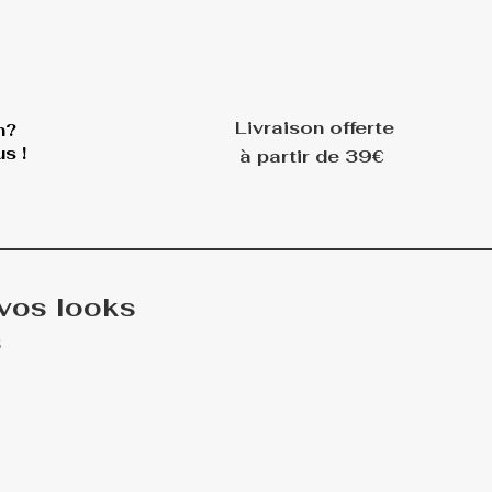
Livraison offerte
n?
s !
à partir de 39€
 vos looks
s