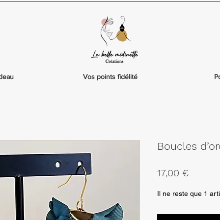
adeau
Vos points fidélité
P
Boucles d’or
Prix
17,00 €
Il ne reste que 1 art