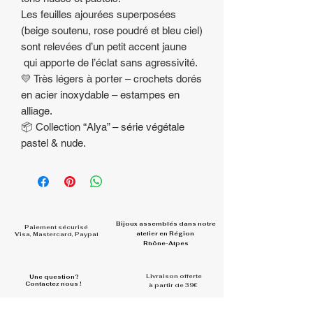
Les feuilles ajourées superposées
(beige soutenu, rose poudré et bleu ciel)
sont relevées d’un petit accent jaune
qui apporte de l’éclat sans agressivité.
💛 Très légers à porter – crochets dorés
en acier inoxydable – estampes en
alliage.
📦 Collection “Alya” – série végétale
pastel & nude.
Bijoux assemblés dans
notre
Paiement sécurisé
atelier en Région
Visa, Mastercard, Paypal
Rhône-Alpes
Livraison offerte
Une question?
Contactez nous !
à partir de 39€