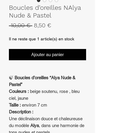
Boucles d’oreilles NAlya
Nude & Pastel
Prix
Prix
 10,00 € 
8,50 €
original
promotionnel
Il ne reste que 1 article(s) en stock
Ajouter au panier
🍃
Boucles d’oreilles “Alya Nude &
Pastel”
Couleurs :
beige soutenu, rose , bleu
ciel, jaune
Taille :
environ 7 cm
Description :
Une déclinaison douce et chaleureuse
du modèle
Alya
, dans une harmonie de
tons nudes et pastels.