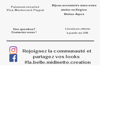
Bijoux assemblés dans
notre
Paiement sécurisé
atelier en Région
Visa, Mastercard, Paypal
Rhône-Alpes
Livraison offerte
Une question?
Contactez nous !
à partir de 39€
Rejoignez la communauté et
partagez vos looks
#la.belle.midinette.creation
s
INFOS
La boutique
Livraisons
Retours et remboursements
PAGES LEGALES
Mentions légales
CGV
Politique de confidentialité