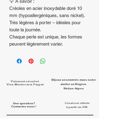
💡 À savoir :
Créoles en acier inoxydable doré 10
mm (hypoallergéniques, sans nickel).
Très légères à porter – idéales pour
toute la journée.
Chaque perle est unique, les formes
peuvent légèrement varier.
Bijoux assemblés dans
notre
Paiement sécurisé
atelier en Région
Visa, Mastercard, Paypal
Rhône-Alpes
Livraison offerte
Une question?
Contactez nous !
à partir de 39€
Rejoignez la communauté et
partagez vos looks
#la.belle.midinette.creation