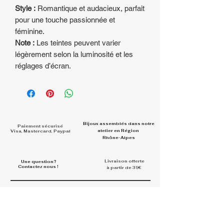
Style :
Romantique et audacieux, parfait
pour une touche passionnée et
féminine.
Note :
Les teintes peuvent varier
légèrement selon la luminosité et les
réglages d’écran.
Bijoux assemblés dans
notre
Paiement sécurisé
atelier en Région
Visa, Mastercard, Paypal
Rhône-Alpes
Livraison offerte
Une question?
Contactez nous !
à partir de 39€
Rejoignez la communauté et
partagez vos looks
#la.belle.midinette.creation
s