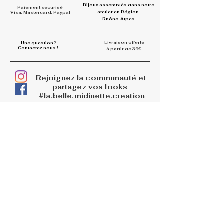
Bijoux assemblés dans
notre
Paiement sécurisé
atelier en Région
Visa, Mastercard, Paypal
Rhône-Alpes
Livraison offerte
Une question?
Contactez nous !
à partir de 39€
Rejoignez la communauté et
partagez vos looks
#la.belle.midinette.creation
s
INFOS
La boutique
Livraisons
Retours et remboursements
PAGES LEGALES
Mentions légales
CGV
Politique de confidentialité