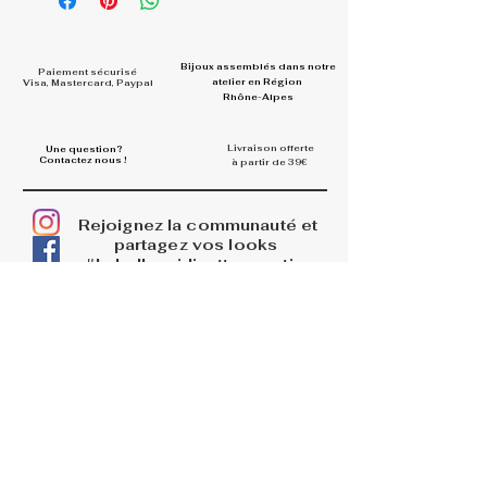
Bijoux assemblés dans
notre
Paiement sécurisé
atelier en Région
Visa, Mastercard, Paypal
Rhône-Alpes
Livraison offerte
Une question?
Contactez nous !
à partir de 39€
Rejoignez la communauté et
partagez vos looks
#la.belle.midinette.creation
s
INFOS
La boutique
Livraisons
Retours et remboursements
PAGES LEGALES
Mentions légales