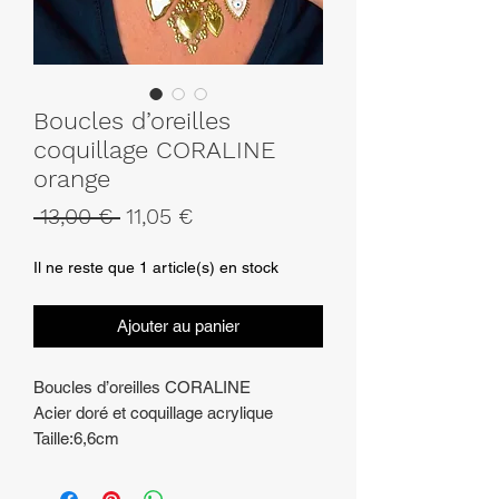
Boucles d’oreilles
coquillage CORALINE
orange
Prix
Prix
 13,00 € 
11,05 €
original
promotionnel
Il ne reste que 1 article(s) en stock
Ajouter au panier
Boucles d’oreilles CORALINE
Acier doré et coquillage acrylique
Taille:6,6cm