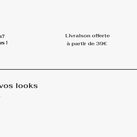
Livraison offerte
n?
s !
à partir de 39€
 vos looks
s