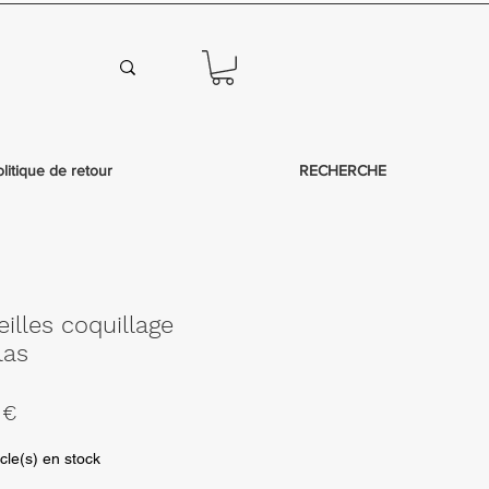
olitique de retour
RECHERCHE
eilles coquillage
las
Prix
 €
al
promotionnel
icle(s) en stock