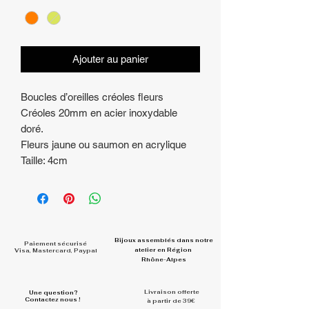
Ajouter au panier
Boucles d’oreilles créoles fleurs
Créoles 20mm en acier inoxydable
doré.
Fleurs jaune ou saumon en acrylique
Taille: 4cm
Bijoux assemblés dans
notre
Paiement sécurisé
atelier en Région
Visa, Mastercard, Paypal
Rhône-Alpes
Livraison offerte
Une question?
Contactez nous !
à partir de 39€