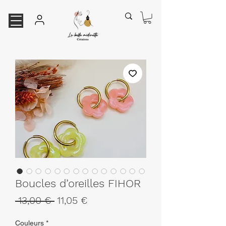
Boucles d’oreilles FIHOR
Prix
Prix
 13,00 € 
11,05 €
original
promotionnel
Couleurs
*