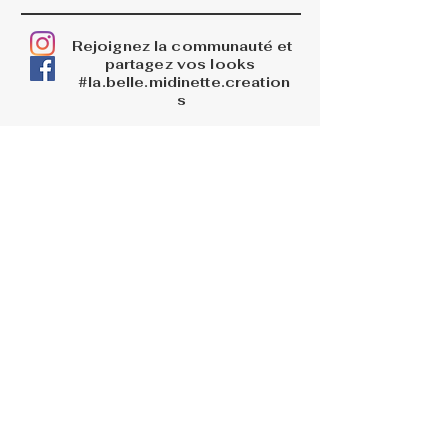
Rejoignez la communauté et
partagez vos looks
#la.belle.midinette.creation
s
INFOS
La boutique
Livraisons
Retours et remboursements
PAGES LEGALES
Mentions légales
CGV
Politique de confidentialité
BLOG
AIDE
Me connecter
FAQ
Conseils d'entretien