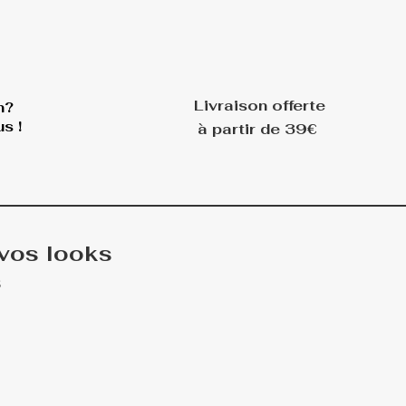
Livraison offerte
n?
s !
à partir de 39€
 vos looks
s