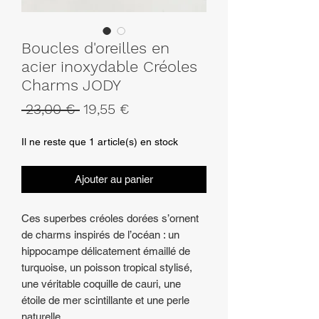
Boucles d'oreilles en
acier inoxydable Créoles
Charms JODY
Prix
Prix
 23,00 € 
19,55 €
original
promotionnel
Il ne reste que 1 article(s) en stock
Ajouter au panier
Ces superbes créoles dorées s’ornent
de charms inspirés de l’océan : un
hippocampe délicatement émaillé de
turquoise, un poisson tropical stylisé,
une véritable coquille de cauri, une
étoile de mer scintillante et une perle
naturelle.