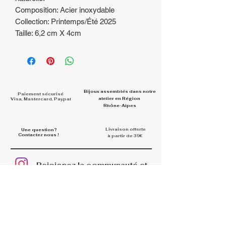
Composition: Acier inoxydable
Collection: Printemps/Été 2025
Taille: 6,2 cm X 4cm
Bijoux assemblés dans
notre
Paiement sécurisé
atelier en Région
Visa, Mastercard, Paypal
Rhône-Alpes
Livraison offerte
Une question?
Contactez nous !
à partir de 39€
Rejoignez la communauté et
partagez vos looks
#la.belle.midinette.creation
s
INFOS