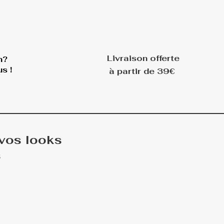
Livraison offerte
n?
s !
à partir de 39€
 vos looks
s