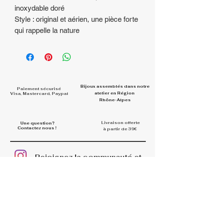
inoxydable doré
Style : original et aérien, une pièce forte
qui rappelle la nature
Bijoux assemblés dans
notre
Paiement sécurisé
atelier en Région
Visa, Mastercard, Paypal
Rhône-Alpes
Livraison offerte
Une question?
Contactez nous !
à partir de 39€
Rejoignez la communauté et
partagez vos looks
#la.belle.midinette.creation
s
INFOS