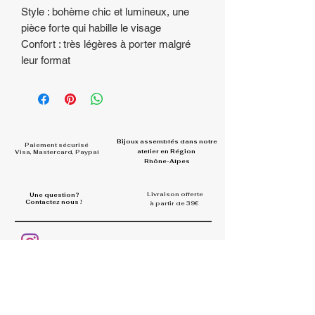
Style : bohème chic et lumineux, une
pièce forte qui habille le visage
Confort : très légères à porter malgré
leur format
Bijoux assemblés dans
notre
Paiement sécurisé
atelier en Région
Visa, Mastercard, Paypal
Rhône-Alpes
Livraison offerte
Une question?
Contactez nous !
à partir de 39€
Rejoignez la communauté et
partagez vos looks
#la.belle.midinette.creation
s