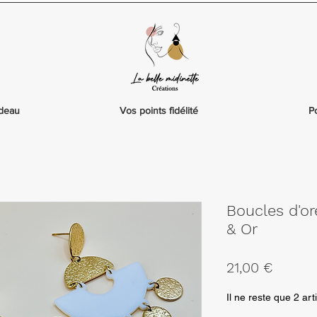
adeau
Vos points fidélité
P
Boucles d'or
& Or
Prix
21,00 €
Il ne reste que 2 art