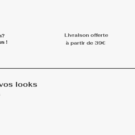
Livraison offerte
n?
s !
à partir de 39€
 vos looks
s