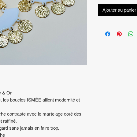
Ajouter au panier
c & Or
e, les boucles ISMÉE allient modernité et
che contraste avec le martelage doré des
t raffiné.
egard sans jamais en faire trop.
che