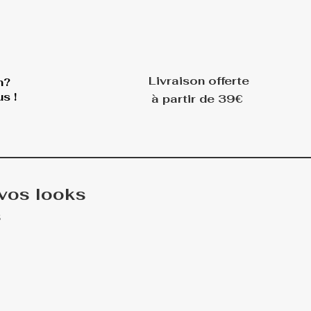
Livraison offerte
n?
s !
à partir de 39€
 vos looks
s