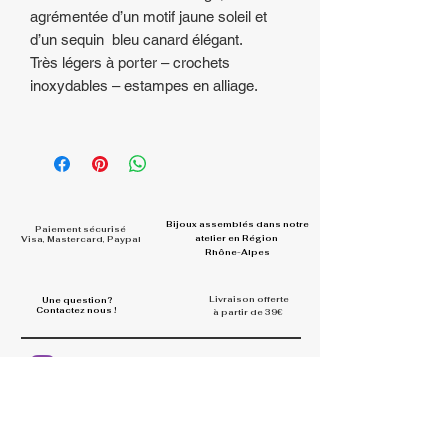
agrémentée d’un motif jaune soleil et
d’un sequin bleu canard élégant.
Très légers à porter – crochets
inoxydables – estampes en alliage.
Bijoux assemblés dans
notre
Paiement sécurisé
atelier en Région
Visa, Mastercard, Paypal
Rhône-Alpes
Livraison offerte
Une question?
Contactez nous !
à partir de 39€
Rejoignez la communauté et
partagez vos looks
#la.belle.midinette.creation
s