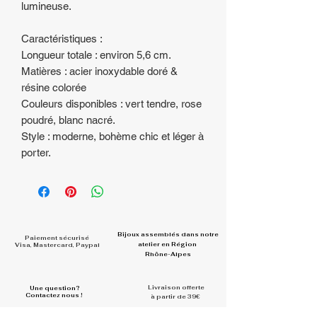
lumineuse.
Caractéristiques :
Longueur totale : environ 5,6 cm.
Matières : acier inoxydable doré &
résine colorée
Couleurs disponibles : vert tendre, rose
poudré, blanc nacré.
Style : moderne, bohème chic et léger à
porter.
Bijoux assemblés dans
notre
Paiement sécurisé
atelier en Région
Visa, Mastercard, Paypal
Rhône-Alpes
Livraison offerte
Une question?
Contactez nous !
à partir de 39€