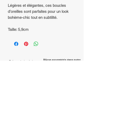
Légères et élégantes, ces boucles
d’oreilles sont parfaites pour un look
bohème-chic tout en subtilité.
Taille: 5,9cm
Bijoux assemblés dans
notre
Paiement sécurisé
atelier en Région
Visa, Mastercard, Paypal
Rhône-Alpes
Livraison offerte
Une question?
Contactez nous !
à partir de 39€
Rejoignez la communauté et
partagez vos looks
#la.belle.midinette.creation
s