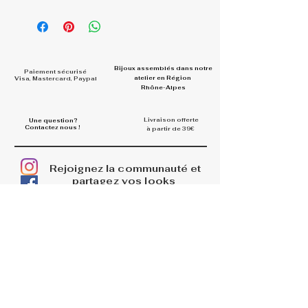
Bijoux assemblés dans
notre
Paiement sécurisé
atelier en Région
Visa, Mastercard, Paypal
Rhône-Alpes
Livraison offerte
Une question?
Contactez nous !
à partir de 39€
Rejoignez la communauté et
partagez vos looks
#la.belle.midinette.creation
s
INFOS
La boutique
Livraisons
Retours et remboursements