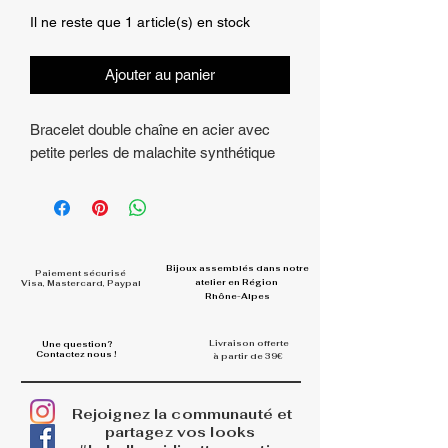
Il ne reste que 1 article(s) en stock
Ajouter au panier
Bracelet double chaîne en acier avec
petite perles de malachite synthétique
Bijoux assemblés dans
notre
Paiement sécurisé
atelier en Région
Visa, Mastercard, Paypal
Rhône-Alpes
Livraison offerte
Une question?
Contactez nous !
à partir de 39€
Rejoignez la communauté et
partagez vos looks