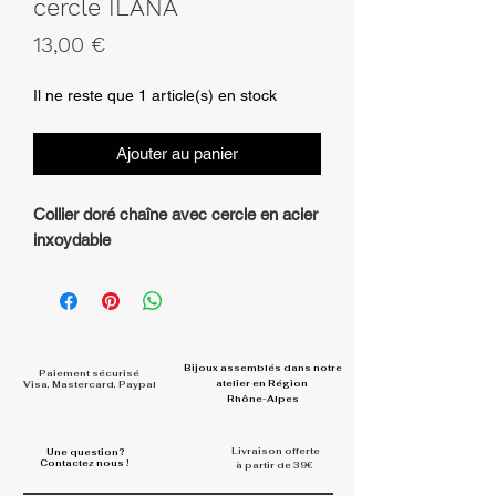
cercle ILANA
Prix
13,00 €
Il ne reste que 1 article(s) en stock
Ajouter au panier
Collier doré chaîne avec cercle en acier
inxoydable
Bijoux assemblés dans
notre
Paiement sécurisé
atelier en Région
Visa, Mastercard, Paypal
Rhône-Alpes
Livraison offerte
Une question?
Contactez nous !
à partir de 39€