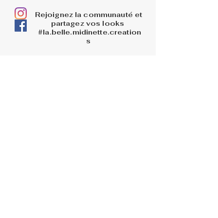
Rejoignez la communauté et
partagez vos looks
#la.belle.midinette.creation
s
INFOS
La boutique
Livraisons
Retours et remboursements
PAGES LEGALES
Mentions légales
CGV
Politique de confidentialité
BLOG
AIDE
Me connecter
FAQ
Conseils d'entretien
Contact