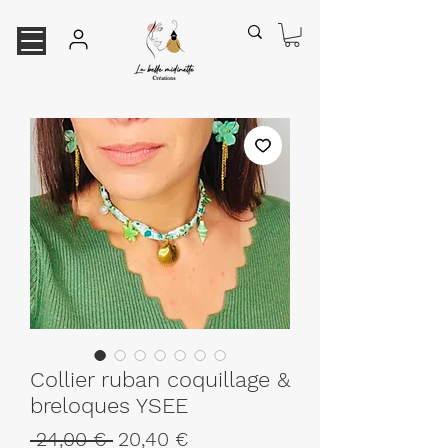
Collier ruban coquillage &
breloques YSEE
Prix
Prix
 24,00 € 
20,40 €