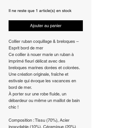
original
promotionnel
Il ne reste que 1 article(s) en stock
Ajouter au panier
Collier ruban coquillage & breloques –
Esprit bord de mer
Ce collier à nouer marie un ruban à
imprimé fleuri délicat avec des
breloques marines dorées et colorées.
Une création originale, fraîche et
estivale qui évoque les vacances en
bord de mer.
À porter sur une robe fluide, un
débardeur ou même un maillot de bain
chic !
Composition : Tissu (70%), Acier
inoxydable (10%), Céramique (20%)