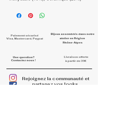
Bijoux assemblés dans
notre
Paiement sécurisé
atelier en Région
Visa, Mastercard, Paypal
Rhône-Alpes
Livraison offerte
Une question?
Contactez nous !
à partir de 39€
Rejoignez la communauté et
partagez vos looks
#la.belle.midinette.creation
s
INFOS
La boutique
Livraisons
Retours et remboursements