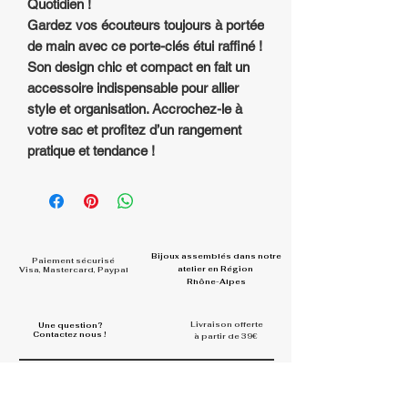
Quotidien !
Gardez vos écouteurs toujours à portée
de main avec ce porte-clés étui raffiné !
Son design chic et compact en fait un
accessoire indispensable pour allier
style et organisation. Accrochez-le à
votre sac et profitez d’un rangement
pratique et tendance !
Bijoux assemblés dans
notre
Paiement sécurisé
atelier en Région
Visa, Mastercard, Paypal
Rhône-Alpes
Livraison offerte
Une question?
Contactez nous !
à partir de 39€
Rejoignez la communauté et
partagez vos looks