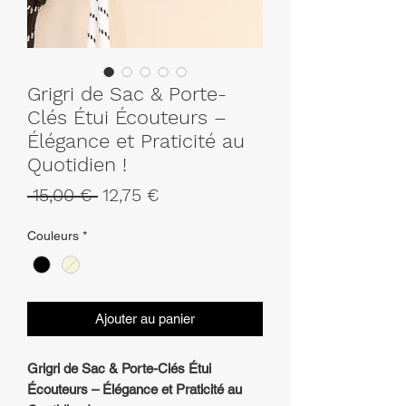
Grigri de Sac & Porte-
Clés Étui Écouteurs –
Élégance et Praticité au
Quotidien !
Prix
Prix
 15,00 € 
12,75 €
original
promotionnel
Couleurs
*
Ajouter au panier
Grigri de Sac & Porte-Clés Étui
Écouteurs – Élégance et Praticité au