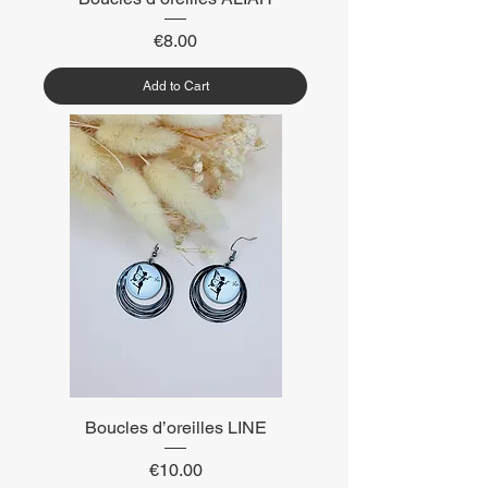
Price
€8.00
Add to Cart
Boucles d’oreilles LINE
Price
€10.00