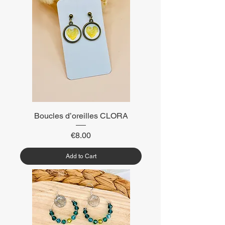
Boucles d’oreilles CLORA
Price
€8.00
Add to Cart