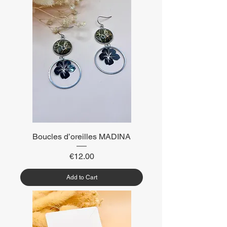
Boucles d’oreilles MADINA
Price
€12.00
Add to Cart