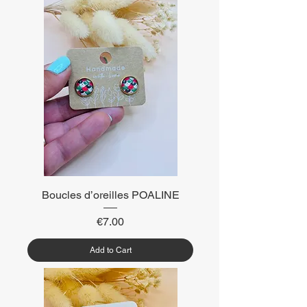
Boucles d’oreilles POALINE
Price
€7.00
Add to Cart