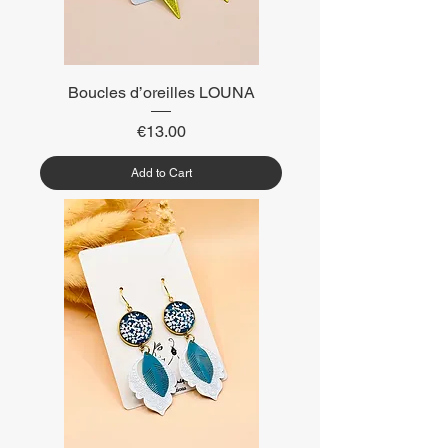
Boucles d’oreilles LOUNA
Price
€13.00
Add to Cart