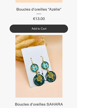
Boucles d’oreilles “Azélie”
Price
€13.00
Add to Cart
Boucles d’oreilles SAHARA