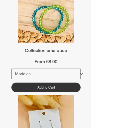
Collection émeraude
Sale Price
From
€8.00
Add to Cart