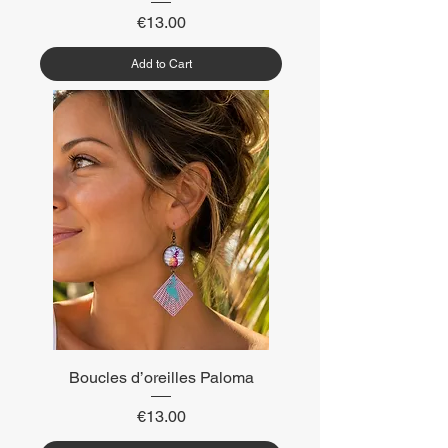
Price
€13.00
Add to Cart
Boucles d’oreilles Paloma
Price
€13.00