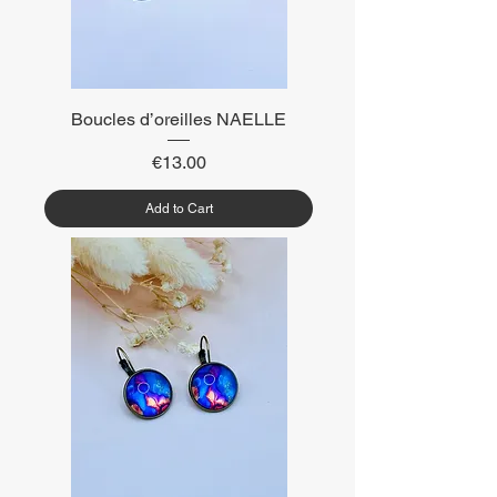
Boucles d’oreilles NAELLE
Price
€13.00
Add to Cart