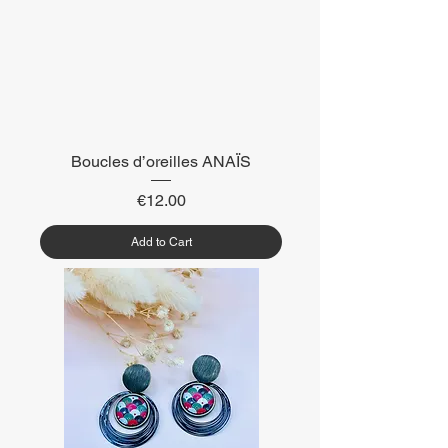
Boucles d’oreilles ANAÏS
Price
€12.00
Add to Cart