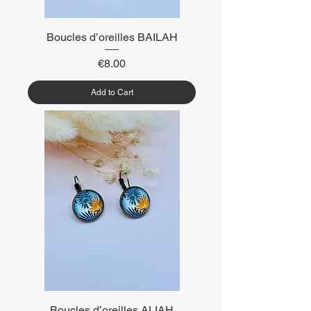
Boucles d’oreilles BAILAH
Price
€8.00
Add to Cart
Boucles d’oreilles ALIAH