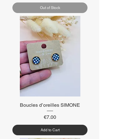
Out of Stock
Boucles d’oreilles SIMONE
Price
€7.00
Add to Cart