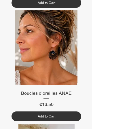
Add to Cart
Boucles d’oreilles ANAE
Price
€13.50
Add to Cart