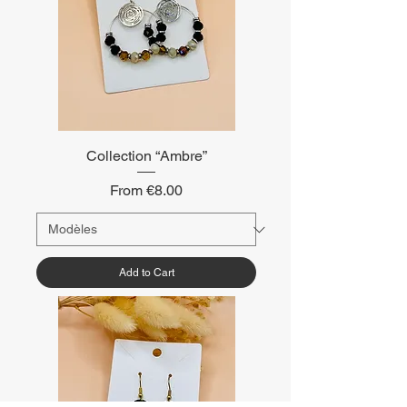
Collection “Ambre”
Sale Price
From
€8.00
Add to Cart