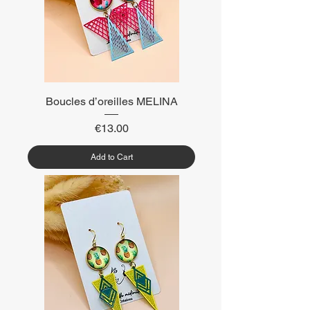
Boucles d’oreilles MELINA
Price
€13.00
Add to Cart