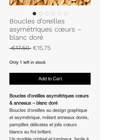
Boucles d’oreilles
asymétriques cœurs –
blanc doré
Regular
Sale
 €17.50 
€15.75
Price
Price
Only 1 left in stock
Add to Cart
Boucles d’oreilles asymétriques cœurs
& anneaux – blanc doré
Boucles d’oreilles au design graphique
et asymétrique, mêlant anneaux dorés,
pampilles délicates et jolis cœurs
blancs au fini brillant.
Un modèle original et lumineux, facile à