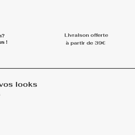
Livraison offerte
n?
s !
à partir de 39€
 vos looks
s