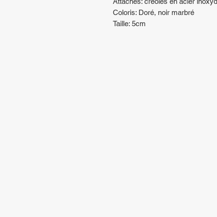
Attaches: créoles en acier inoxy
Coloris: Doré, noir marbré
Taille: 5cm