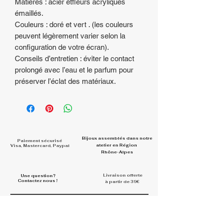
Matières : acier etfleurs acryliques
émaillés.
Couleurs : doré et vert . (les couleurs
peuvent légèrement varier selon la
configuration de votre écran).
Conseils d’entretien : éviter le contact
prolongé avec l’eau et le parfum pour
préserver l’éclat des matériaux.
Bijoux assemblés dans
notre
Paiement sécurisé
atelier en Région
Visa, Mastercard, Paypal
Rhône-Alpes
Livraison offerte
Une question?
Contactez nous !
à partir de 39€
Rejoignez la communauté et
partagez vos looks