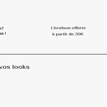
Livraison offerte
n?
s !
à partir de 39€
 vos looks
s