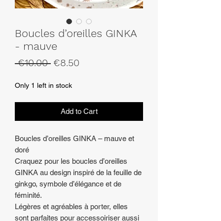
Boucles d’oreilles GINKA
- mauve
Regular
Sale
 €10.00 
€8.50
Price
Price
Only 1 left in stock
Add to Cart
Boucles d’oreilles GINKA – mauve et
doré
Craquez pour les boucles d’oreilles
GINKA au design inspiré de la feuille de
ginkgo, symbole d’élégance et de
féminité.
Légères et agréables à porter, elles
sont parfaites pour accessoiriser aussi