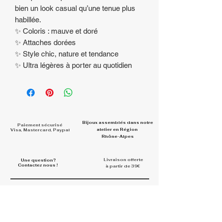
bien un look casual qu’une tenue plus
habillée.
✨ Coloris : mauve et doré
✨ Attaches dorées
✨ Style chic, nature et tendance
✨ Ultra légères à porter au quotidien
Bijoux assemblés dans
notre
Paiement sécurisé
atelier en Région
Visa, Mastercard, Paypal
Rhône-Alpes
Livraison offerte
Une question?
Contactez nous !
à partir de 39€
Rejoignez la communauté et
partagez vos looks
#la.belle.midinette.creation
s