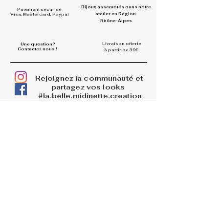
Bijoux assemblés dans
notre
Paiement sécurisé
atelier en Région
Visa, Mastercard, Paypal
Rhône-Alpes
Livraison offerte
Une question?
Contactez nous !
à partir de 39€
Rejoignez la communauté et
partagez vos looks
#la.belle.midinette.creation
s
INFOS
La boutique
Livraisons
Retours et remboursements
PAGES LEGALES
Mentions légales
CGV
Politique de confidentialité