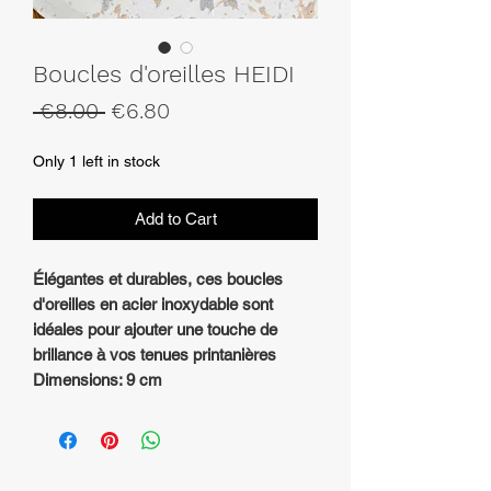
Boucles d'oreilles HEIDI
Regular
Sale
 €8.00 
€6.80
Price
Price
Only 1 left in stock
Add to Cart
Élégantes et durables, ces boucles
d'oreilles en acier inoxydable sont
idéales pour ajouter une touche de
brillance à vos tenues printanières
Dimensions: 9 cm