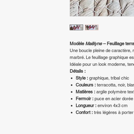
Modèle
Maëlyne
– Feuillage terr
Une boucle pleine de caractère, m
marbré. Le feuillage graphique es
Idéale pour un look moderne, te
Détails :
Style :
graphique, tribal chic
Couleurs :
terracotta, noir, bl
Matières :
argile polymère tex
Fermoir :
puce en acier dorée
Longueur :
environ 4x3 cm
Confort :
très légères à porter