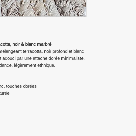
acotta, noir & blanc marbré
élangeant terracotta, noir profond et blanc
t adouci par une attache dorée minimaliste.
ndance, légèrement ethnique.
anc, touches dorées
turée,