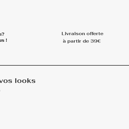
Livraison offerte
n?
s !
à partir de 39€
 vos looks
s