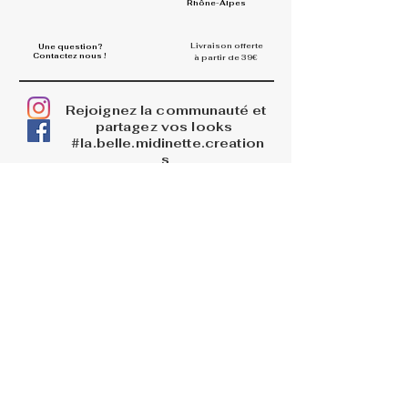
Rhône-Alpes
Livraison offerte
Une question?
Contactez nous !
à partir de 39€
Rejoignez la communauté et
partagez vos looks
#la.belle.midinette.creation
s
INFOS
La boutique
Livraisons
Retours et remboursements
PAGES LEGALES
Mentions légales
CGV
Politique de confidentialité
BLOG