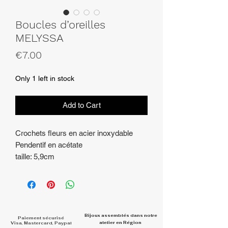
Boucles d’oreilles
MELYSSA
Price
€7.00
Only 1 left in stock
Add to Cart
Crochets fleurs en acier inoxydable
Pendentif en acétate
taille: 5,9cm
Bijoux assemblés dans
notre
Paiement sécurisé
atelier en Région
Visa, Mastercard, Paypal