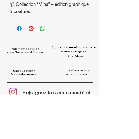
📦 Collection “Mina” – édition graphique
& couture.
Bijoux assemblés dans
notre
Paiement sécurisé
atelier en Région
Visa, Mastercard, Paypal
Rhône-Alpes
Livraison offerte
Une question?
Contactez nous !
à partir de 39€
Rejoignez la communauté et
partagez vos looks
#la.belle.midinette.creation
s
INFOS
La boutique