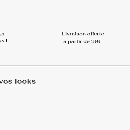
Livraison offerte
n?
s !
à partir de 39€
 vos looks
s