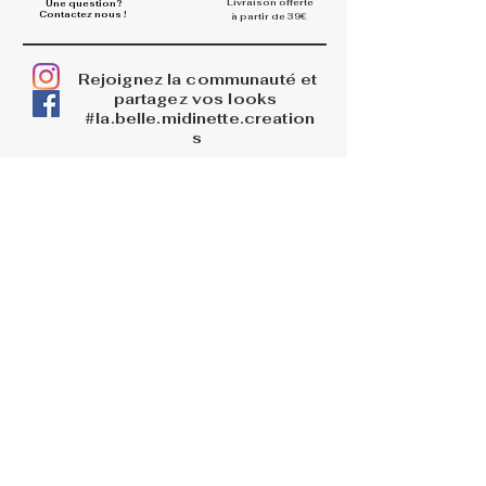
Livraison offerte
Une question?
Contactez nous !
à partir de 39€
Rejoignez la communauté et
partagez vos looks
#la.belle.midinette.creation
s
INFOS
La boutique
Livraisons
Retours et remboursements
PAGES LEGALES
Mentions légales
CGV
Politique de confidentialité
BLOG
AIDE
Me connecter
FAQ