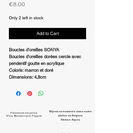
Price
€8.00
Only 2 left in stock
Add to Cart
Boucles d'oreilles SONYA
Boucles d'oreilles dorées cercle avec
pendentif goutte en acrylique
Coloris: marron et doré
Dimensions: 4,8cm
Bijoux assemblés dans
notre
Paiement sécurisé
atelier en Région
Visa, Mastercard, Paypal
Rhône-Alpes