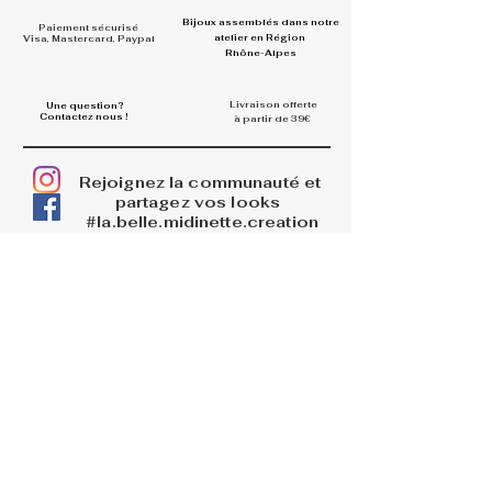
Bijoux assemblés dans
notre
Paiement sécurisé
atelier en Région
Visa, Mastercard, Paypal
Rhône-Alpes
Livraison offerte
Une question?
Contactez nous !
à partir de 39€
Rejoignez la communauté et
partagez vos looks
#la.belle.midinette.creation
s
INFOS
La boutique
Livraisons
Retours et remboursements
PAGES LEGALES
Mentions légales
CGV
Politique de confidentialité