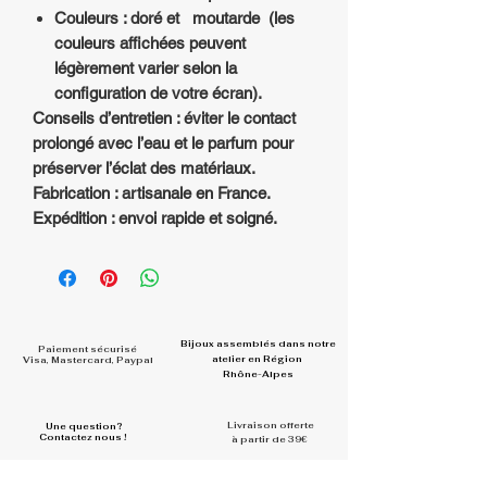
Couleurs : doré et moutarde (les
couleurs affichées peuvent
légèrement varier selon la
configuration de votre écran).
Conseils d’entretien : éviter le contact
prolongé avec l’eau et le parfum pour
préserver l’éclat des matériaux.
Fabrication : artisanale en France.
Expédition : envoi rapide et soigné.
Bijoux assemblés dans
notre
Paiement sécurisé
atelier en Région
Visa, Mastercard, Paypal
Rhône-Alpes
Livraison offerte
Une question?
Contactez nous !
à partir de 39€