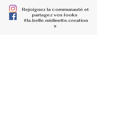
Rejoignez la communauté et
partagez vos looks
#la.belle.midinette.creation
s
INFOS
La boutique
Livraisons
Retours et remboursements
PAGES LEGALES
Mentions légales
CGV
Politique de confidentialité
BLOG
AIDE
Me connecter
FAQ
Conseils d'entretien
Contact