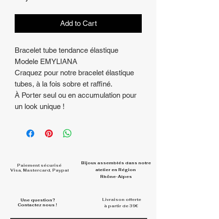
Add to Cart
Bracelet tube tendance élastique
Modele EMYLIANA
Craquez pour notre bracelet élastique
tubes, à la fois sobre et raffiné.
À Porter seul ou en accumulation pour
un look unique !
Bijoux assemblés dans
notre
Paiement sécurisé
atelier en Région
Visa, Mastercard, Paypal
Rhône-Alpes
Livraison offerte
Une question?
Contactez nous !
à partir de 39€