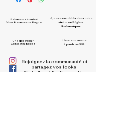
Bijoux assemblés dans
notre
Paiement sécurisé
atelier en Région
Visa, Mastercard, Paypal
Rhône-Alpes
Livraison offerte
Une question?
Contactez nous !
à partir de 39€
Rejoignez la communauté et
partagez vos looks
#la.belle.midinette.creation
s
INFOS
La boutique
Livraisons
Retours et remboursements
PAGES LEGALES
Mentions légales