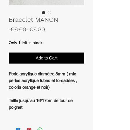
Bracelet MANON
Regular
Sale
 €8.00 
€6.80
Price
Price
Only 1 left in stock
Add to Cart
Perle acrylique diamètre 8mm ( mix
perles acrylique tubes et torsadées ,
coloris orange et noir)
Taille jusqu’au 16/17cm de tour de
poignet