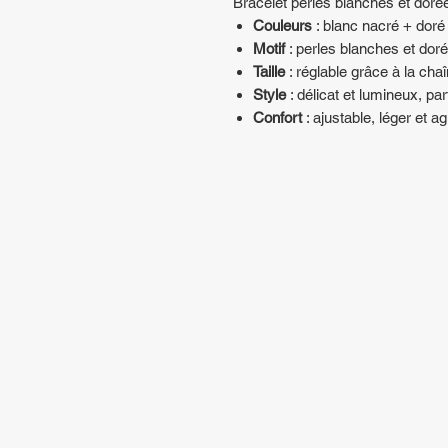
Bracelet perles blanches et doré
Couleurs
: blanc nacré + doré
Motif
: perles blanches et doré
Taille
: réglable grâce à la cha
Style
: délicat et lumineux, pa
Confort
: ajustable, léger et a