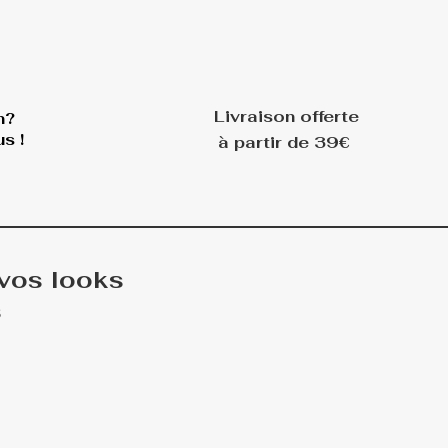
Livraison offerte
n?
s !
à partir de 39€
 vos looks
s