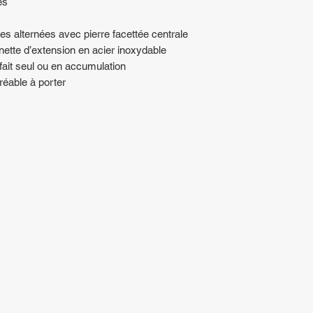
es
es alternées avec pierre facettée centrale
înette d’extension en acier inoxydable
rfait seul ou en accumulation
gréable à porter