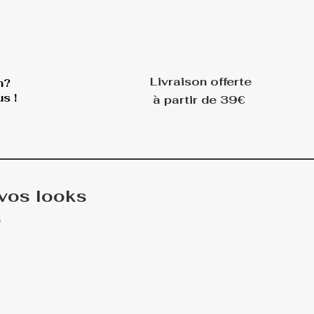
Livraison offerte
n?
s !
à partir de 39€
 vos looks
s